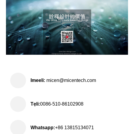
Imeeli:
micen@micentech.com
Tẹli:
0086-510-86102908
Whatsapp:
+86 13815134071