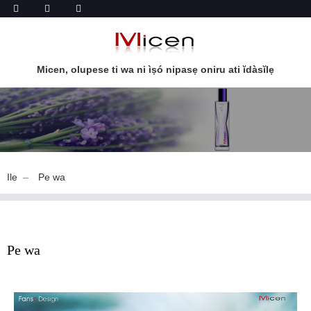
Micen, olupese ti wa ni ìṣó nipasẹ oniru ati ĭdàsĭlẹ
Ile
Pe wa
Pe wa