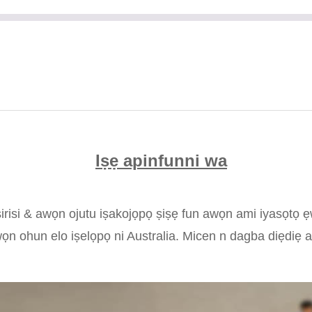
Iṣẹ apinfunni wa
irisi & awọn ojutu iṣakojọpọ ṣiṣẹ fun awọn ami iyasọtọ ẹwa
awọn ohun elo iṣelọpọ ni Australia. Micen n dagba diẹdiẹ at