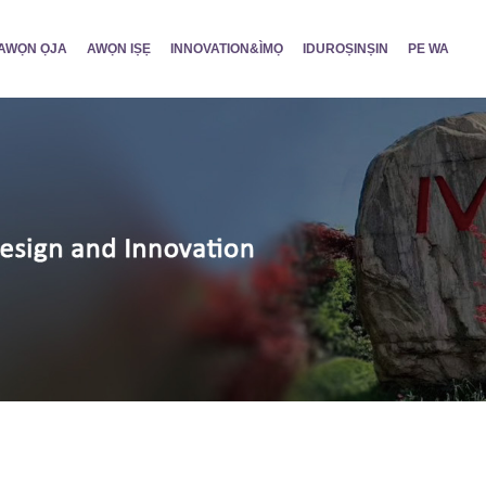
AWỌN ỌJA
AWỌN IṢẸ
INNOVATION&ÌMỌ
IDUROṢINṢIN
PE WA