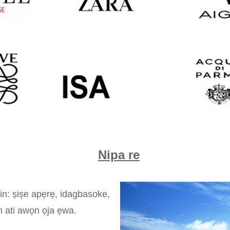
Nipa re
in: ṣiṣe apẹrẹ, idagbasoke,
un ati awọn ọja ẹwa.