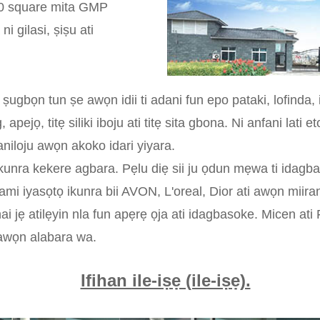
10000 square mita GMP
 gilasi, ṣiṣu ati
gbọn tun ṣe awọn idii ti adani fun epo pataki, lofinda, it
 apejọ, titẹ siliki iboju ati titẹ sita gbona. Ni anfani lat
aniloju awọn akoko idari yiyara.
unra kekere agbara. Pẹlu diẹ sii ju ọdun mẹwa ti idagbaso
mi iyasọtọ ikunra bii AVON, L'oreal, Dior ati awọn miira
i jẹ atilẹyin nla fun apẹrẹ ọja ati idagbasoke. Micen ati
i awọn alabara wa.
Ifihan ile-iṣẹ (ile-iṣẹ).