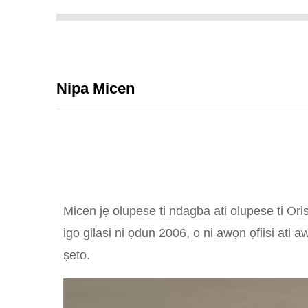
Nipa Micen
Micen jẹ olupese ti ndagba ati olupese ti Oris
igo gilasi ni ọdun 2006, o ni awọn ọfiisi ati 
ṣeto.