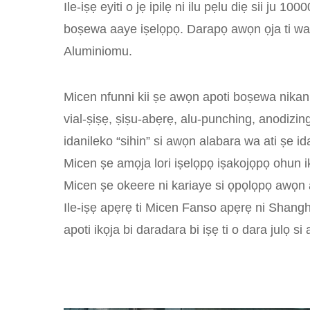
Ile-iṣẹ eyiti o jẹ ipilẹ ni ilu pẹlu diẹ sii ju 
boṣewa aaye iṣelọpọ. Darapọ awọn ọja ti wa ni
Aluminiomu.
Micen nfunni kii ṣe awọn apoti boṣewa nikan ṣu
vial-ṣiṣẹ, ṣiṣu-abẹrẹ, alu-punching, anodizing,
idanileko “sihin” si awọn alabara wa ati ṣe id
Micen ṣe amọja lori iṣelọpọ iṣakojọpọ ohun ik
Micen ṣe okeere ni kariaye si ọpọlọpọ awọn a
Ile-iṣẹ apẹrẹ ti Micen Fanso apẹrẹ ni Shangha
apoti ikọja bi daradara bi iṣẹ ti o dara julọ s