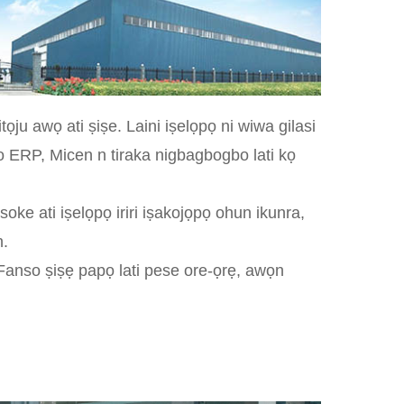
ọju awọ ati ṣiṣe. Laini iṣelọpọ ni wiwa gilasi
i eto ERP, Micen n tiraka nigbagbogbo lati kọ
ke ati iṣelọpọ iriri iṣakojọpọ ohun ikunra,
n.
 Fanso ṣiṣẹ papọ lati pese ore-ọrẹ, awọn