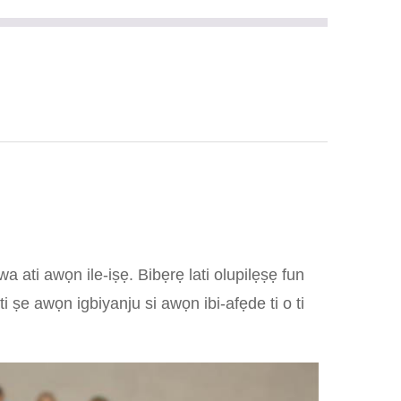
 ati awọn ile-iṣẹ. Bibẹrẹ lati olupilẹṣẹ fun
i ṣe awọn igbiyanju si awọn ibi-afẹde ti o ti