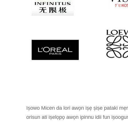
Iṣowo Micen da lori awọn iṣẹ ṣiṣe pataki mẹr
orisun ati iṣelọpọ awọn ipinnu idii fun iṣoog